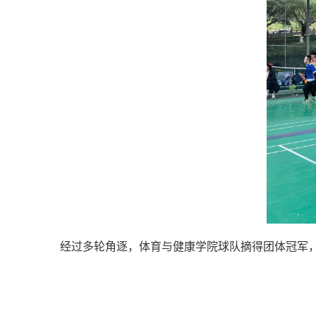
经过多轮角逐，体育与健康学院球队摘得团体冠军