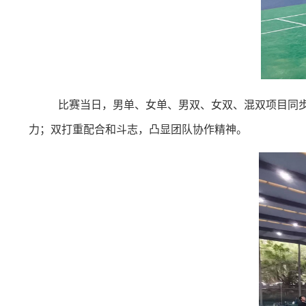
比赛当日，男单、女单、男双、女双、混双项目同
力；双打重配合和斗志，凸显团队协作精神。