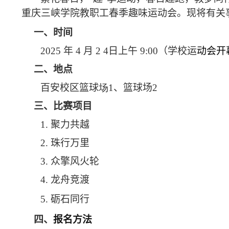
重庆三峡学院教职工春季趣味运动会。现将有关
一、时间
2025
年
4
月
2 4
日上午
9:00
（学校运
动会开
二、地点
百安校区篮球
场
1
、篮球场
2
三、比赛项目
1.
聚力共越
2.
珠行万里
3.
众擎风火轮
4.
龙舟竞渡
5.
砺石同行
四、
报名方法