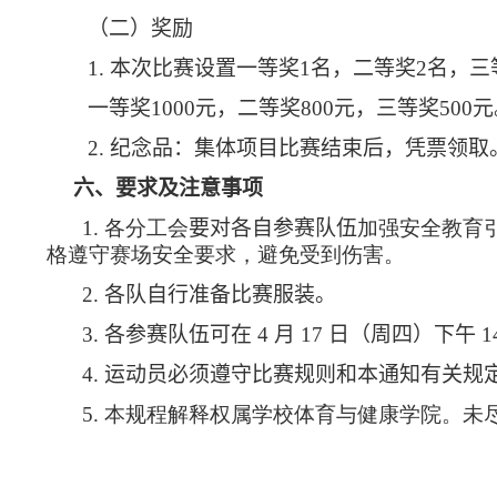
（二）奖励
1.
本次比赛设置一等奖
1
名，二等奖
2
名，三
一等奖
1000
元，二等奖
800
元，三等奖
500
元
2.
纪念品：集体项目比赛结束后，凭票领取
六、要求及注意事项
1.
各分工会
要对各自参赛队伍
加强安全教育
格遵守赛场安全要求，避免受到伤害。
2.
各队自行准备比赛服装。
3.
各参赛队伍可在
4
月
17
日（周四）下午
1
4.
运动员必须遵守比赛规则和本通知有关规
5.
本规程解释权属学校体育与健康学院。未