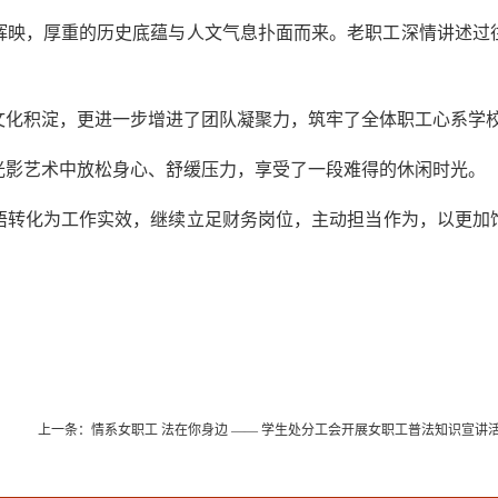
辉映，厚重的历史底蕴与人文气息扑面而来。老职工深情讲述过
文化积淀，更进一步增进了团队凝聚力，筑牢了全体职工心系学
光影艺术中放松身心、舒缓压力
，享受了一段难得的休闲时光。
悟转化为工作实效，
继续
立足财务岗位，
主动
担当作为，以
更加
上一条：
情系女职工 法在你身边 —— 学生处分工会开展女职工普法知识宣讲