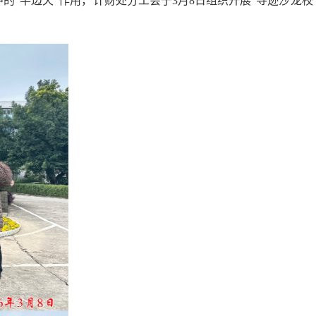
的“半边天”作用，计财处分工会
于3
月8日组织开展“寻迹
沙龙校