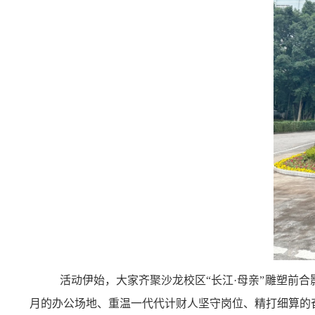
活动伊始，大家齐聚沙龙校区“
长江·母亲”雕塑前
合
月的办公场地、重温一代代
计财人坚守岗位、精打细算的