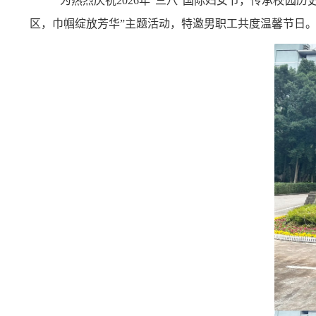
为热烈
庆祝
2026
年“三八”国际妇女节，传承校园历
区，巾帼绽放
芳华
”
主题活动，特邀男职工共度温馨节日