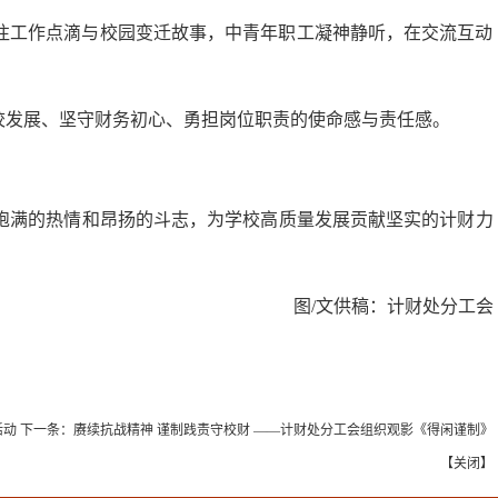
往工作点滴与校园变迁故事，中青年职工凝神静听，在交流互动
校发展、坚守财务初心、勇担岗位职责的使命
感与责任感。
饱满的热情
和昂扬的斗志，
为学校高质量发展贡献
坚实的
计财力
图/文供稿：计财处分工会
活动
下一条：
赓续抗战精神 谨制践责守校财 ——计财处分工会组织观影《得闲谨制》
【
关闭
】