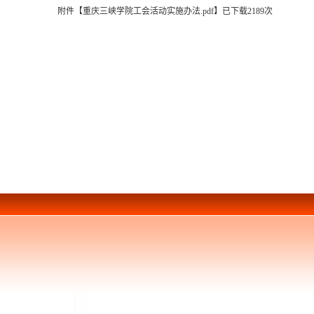
附件【
重庆三峡学院工会活动实施办法.pdf
】已下载
2189
次